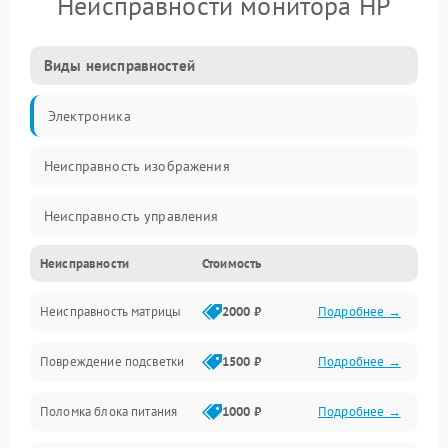
Неисправности монитора HP
Виды неисправностей
Электроника
Неисправность изображения
Неисправность управления
Неисправности
Стоимость
Неисправность интерфейсов
Неисправность матрицы
2000 ₽
Подробнее →
Прочие неисправности
Повреждение подсветки
1500 ₽
Подробнее →
Неисправность звука
Поломка блока питания
1000 ₽
Подробнее →
Механические повреждения