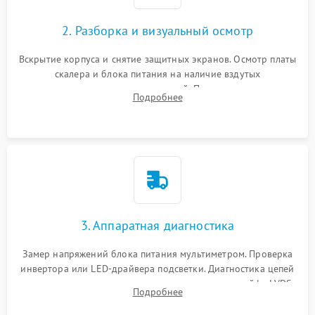
2. Разборка и визуальный осмотр
Вскрытие корпуса и снятие защитных экранов. Осмотр платы
скалера и блока питания на наличие вздутых
конденсаторов, прогаров, окислений. Проверка надежности
Подробнее
контактов и целостности шлейфов матрицы.
3. Аппаратная диагностика
Замер напряжений блока питания мультиметром. Проверка
инвертора или LED-драйвера подсветки. Диагностика цепей
питания скалера и тестирование сигналов на шлейфе LVDS
Подробнее