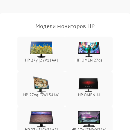
Неисправность системы
защиты от короткого
1000 ₽
Подробнее →
замыкания
Модели мониторов HP
Повреждение системы
1000 ₽
Подробнее →
защиты от перегрева
Неисправность системы
защиты от
1000 ₽
Подробнее →
HP 27y [2YV11AA]
HP OMEN 27qs
перенапряжения
Неисправность системы
1000 ₽
Подробнее →
защиты от замыкания
Повреждение системы
HP 27xq [3WL54AA]
HP OMEN AI
1000 ₽
Подробнее →
защиты от перегрузок
Неисправность системы
1000 ₽
Подробнее →
защиты от перегрева
HP 27o [1CA81AA]
HP 27x [7MW42AA]