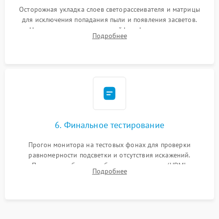
Осторожная укладка слоев светорассеивателя и матрицы
для исключения попадания пыли и появления засветов.
Надежное подключение шлейфов, фиксация плат и
Подробнее
аккуратное защелкивание пластикового корпуса монитора.
6. Финальное тестирование
Прогон монитора на тестовых фонах для проверки
равномерности подсветки и отсутствия искажений.
Проверка работоспособности всех портов (HDMI,
Подробнее
DisplayPort, VGA) и кнопок управления под нагрузкой в
течение пары часов.