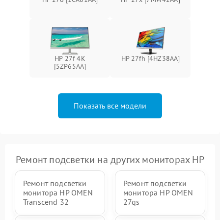
Поломка системы защиты
1000 ₽
Подробнее →
от перенапряжения
Поломка системы защиты
1000 ₽
Подробнее →
от замыкания
HP 27f 4K
HP 27fh [4HZ38AA]
[5ZP65AA]
Показать все модели
Ремонт подсветки на других мониторах HP
Ремонт подсветки
Ремонт подсветки
монитора HP OMEN
монитора HP OMEN
Transcend 32
27qs