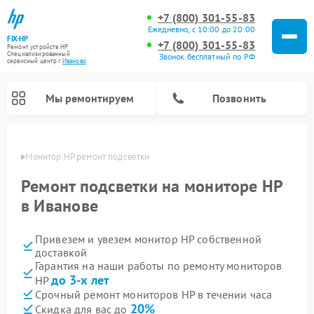
+7 (800) 301-55-83
Ежедневно, с 10:00 до 20:00
FIX-HP
+7 (800) 301-55-83
Ремонт устройств HP
Специализированный
Звонок бесплатный по РФ
cервисный центр г.
Иваново
Мы ремонтируем
Позвонить
анове
Монитор HP ремонт подсветки
Ремонт подсветки на мониторе HP
в Иванове
Привезем и увезем монитор HP собственной
доставкой
Гарантия на наши работы по ремонту мониторов
до 3-х лет
HP
Срочный ремонт мониторов HP в течении часа
20%
Скидка для вас до