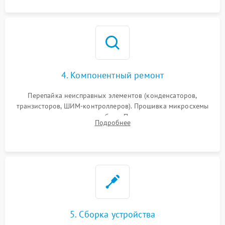
4. Компонентный ремонт
Перепайка неисправных элементов (конденсаторов,
транзисторов, ШИМ-контроллеров). Прошивка микросхемы
памяти при программных сбоях. При поломке подсветки —
Подробнее
разборка матрицы и замена выгоревших светодиодов.
5. Сборка устройства