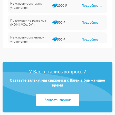
Неисправность платы
2000 ₽
Подробнее →
управления
Повреждение разъемов
500 ₽
Подробнее →
(HDMI, VGA, DVI)
Неисправность кнопок
500 ₽
Подробнее →
управления
Поломка инвертора
1500 ₽
Подробнее →
Повреждение кабеля
500 ₽
Подробнее →
У Вас остались вопросы?
питания
Оставьте заявку, мы свяжемся с Вами в ближайшее
Неисправность системы
время
1000 ₽
Подробнее →
защиты от перегрузок
Заказать звонок
Поломка системы
автоматического
1000 ₽
Подробнее →
отключения