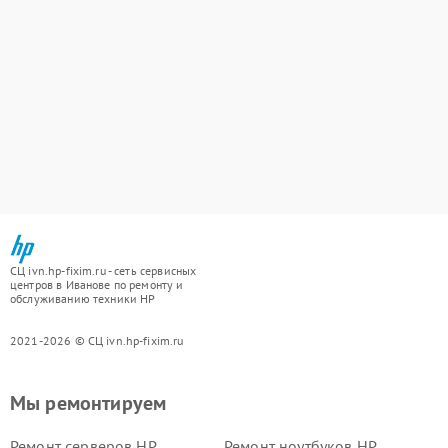
СЦ ivn.hp-fixim.ru - сеть сервисных
центров в Иванове по ремонту и
обслуживанию техники HP
2021-2026 © СЦ ivn.hp-fixim.ru
Мы ремонтируем
Ремонт серверов HP
Ремонт ноутбуков HP