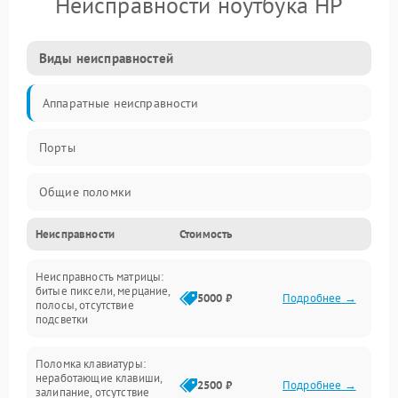
Неисправности ноутбука HP
Виды неисправностей
Аппаратные неисправности
Порты
Общие поломки
Неисправности
Стоимость
Устройства
Неисправность матрицы:
Программные ошибки
битые пиксели, мерцание,
5000 ₽
Подробнее →
полосы, отсутствие
подсветки
Электрические и системные сбои
Поломка клавиатуры:
Интерфейсные проблемы
неработающие клавиши,
2500 ₽
Подробнее →
залипание, отсутствие