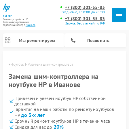
+7 (800) 301-55-83
Ежедневно, с 10:00 до 20:00
FIX-HP
+7 (800) 301-55-83
Ремонт устройств HP
Специализированный
Звонок бесплатный по РФ
cервисный центр г.
Иваново
Мы ремонтируем
Позвонить
анове
Ноутбук HP замена шим-контроллера
Замена шим-контроллера на
ноутбуке HP в Иванове
Привезем и увезем ноутбук HP собственной
доставкой
Гарантия на наши работы по ремонту ноутбуков
до 3-х лет
HP
Срочный ремонт ноутбуков HP в течении часа
20%
Скидка для вас до