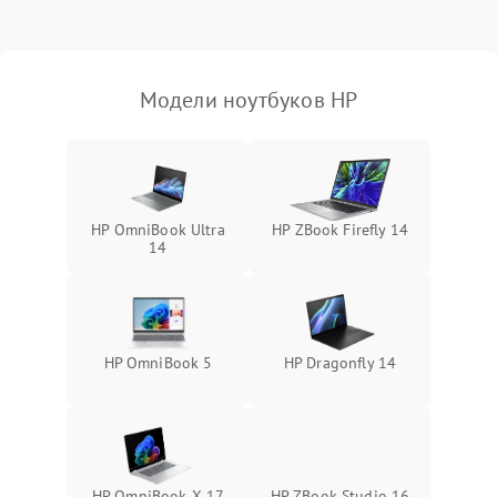
Выход из строя SSD или
HDD: медленная загрузка,
3000 ₽
Подробнее →
ошибки чтения,
пропадание диска
Модели ноутбуков HP
Неисправность
оперативной памяти:
2000 ₽
Подробнее →
вылеты приложений,
синие экраны
HP OmniBook Ultra
HP ZBook Firefly 14
14
Проблемы Wi‑Fi или
2500 ₽
Подробнее →
Bluetooth модулей
HP OmniBook 5
HP Dragonfly 14
HP OmniBook X 17
HP ZBook Studio 16