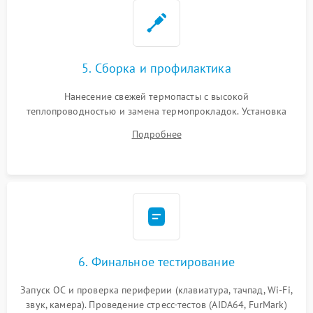
5. Сборка и профилактика
Нанесение свежей термопасты с высокой
теплопроводностью и замена термопрокладок. Установка
системы охлаждения, подключение всех внутренних
Подробнее
шлейфов, модулей памяти и накопителей. Предварительная
сборка корпуса.
6. Финальное тестирование
Запуск ОС и проверка периферии (клавиатура, тачпад, Wi-Fi,
звук, камера). Проведение стресс-тестов (AIDA64, FurMark)