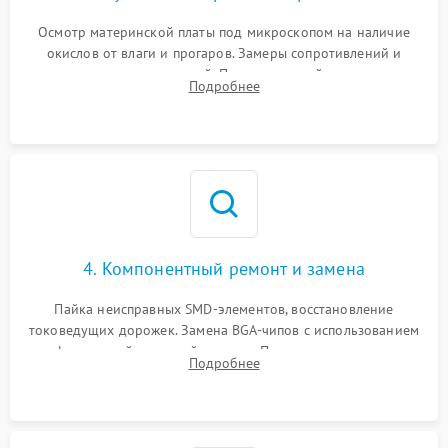
Осмотр материнской платы под микроскопом на наличие
окислов от влаги и прогаров. Замеры сопротивлений и
дежурных напряжений. Проверка цепей питания,
Подробнее
мультиконтроллера, процессора и видеочипа.
4. Компонентный ремонт и замена
Пайка неисправных SMD-элементов, восстановление
токоведущих дорожек. Замена BGA-чипов с использованием
инфракрасной паяльной станции. Прошивка микросхемы
Подробнее
BIOS или замена поврежденных портов USB