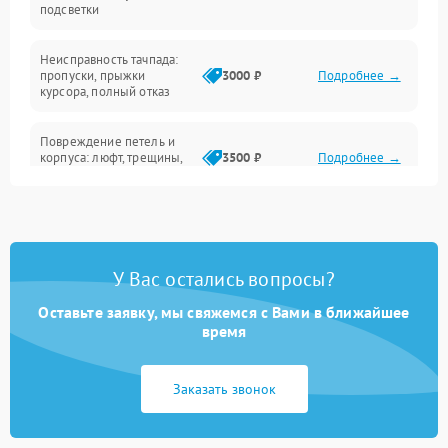
подсветки
Батарея
Неисправность тачпада:
Сеть и интернет
пропуски, прыжки
3000 ₽
Подробнее →
курсора, полный отказ
Система охлаждения
Повреждение петель и
корпуса: люфт, трещины,
3500 ₽
Подробнее →
деформация
Проблемы аккумулятора:
быстрая разрядка,
2500 ₽
Подробнее →
невозможность зарядки,
вздутие
У Вас остались вопросы?
Оставьте заявку, мы свяжемся с Вами в ближайшее
Неисправность зарядного
время
устройства или разъёма
2000 ₽
Подробнее →
питания
Заказать звонок
Перегрев из‑за пыли,
износа термопасты или
2500 ₽
Подробнее →
неисправности кулера