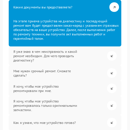
Какие документы вы предоставляете?
На этапе приема устройства на диагностику и последующий
ремонт вам будет предоставлен заказ-наряд с указанием страховых
обязательств на ваше устройство. Далее, после выполнения работ
по ремонту техники, вы получите акт выполненных работ и
гарантийный талон.
Я уже знаю в чем неисправность и какой
ремонт необходим. Для чего проводить
диагностику?
Мне нужен срочный ремонт. Сможете
сделать?
Я хочу, чтобы мое устройство
ремонтировали при мне.
Я хочу, чтобы мое устройство
ремонтировалось только оригинальными
запчастями.
Как я узнаю, что мое устройство готово?