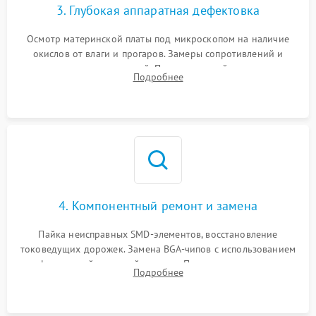
3. Глубокая аппаратная дефектовка
Осмотр материнской платы под микроскопом на наличие
окислов от влаги и прогаров. Замеры сопротивлений и
дежурных напряжений. Проверка цепей питания,
Подробнее
мультиконтроллера, процессора и видеочипа.
4. Компонентный ремонт и замена
Пайка неисправных SMD-элементов, восстановление
токоведущих дорожек. Замена BGA-чипов с использованием
инфракрасной паяльной станции. Прошивка микросхемы
Подробнее
BIOS или замена поврежденных портов USB