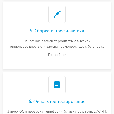
5. Сборка и профилактика
Нанесение свежей термопасты с высокой
теплопроводностью и замена термопрокладок. Установка
системы охлаждения, подключение всех внутренних
Подробнее
шлейфов, модулей памяти и накопителей. Предварительная
сборка корпуса.
6. Финальное тестирование
Запуск ОС и проверка периферии (клавиатура, тачпад, Wi-Fi,