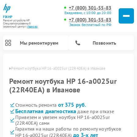
+7 (800) 301-55-83
Ежедневно, с 10:00 до 20:00
FIX-HP
+7 (800) 301-55-83
Ремонт устройств HP
Специализированный
Звонок бесплатный по РФ
cервисный центр г.
Иваново
Мы ремонтируем
Позвонить
анове
Ремонт ноутбука HP 16-a0025ur (22R40EA) в Иванове
Ремонт ноутбука HP 16-a0025ur
(22R40EA) в Иванове
от 375 руб.
Стоимость ремонта
Бесплатная диагностика
даже при отказе
Привезем и увезем ноутбук HP 16-a0025ur
(22R40EA) сами
Гарантия на наши работы по ремонту ноутбуков
до 3-х лет
HP 16-a0025ur (22R40EA)