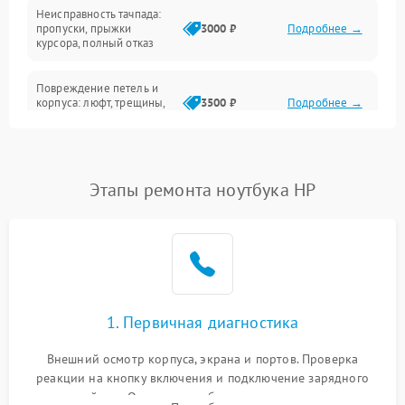
Неисправность тачпада:
Сеть и интернет
пропуски, прыжки
3000 ₽
Подробнее →
курсора, полный отказ
Система охлаждения
Повреждение петель и
корпуса: люфт, трещины,
3500 ₽
Подробнее →
деформация
Проблемы аккумулятора:
быстрая разрядка,
2500 ₽
Подробнее →
Этапы ремонта ноутбука HP
невозможность зарядки,
вздутие
Неисправность зарядного
устройства или разъёма
2000 ₽
Подробнее →
питания
1. Первичная диагностика
Перегрев из‑за пыли,
износа термопасты или
2500 ₽
Подробнее →
неисправности кулера
Внешний осмотр корпуса, экрана и портов. Проверка
реакции на кнопку включения и подключение зарядного
устройства. Оценка потребления тока с помощью
Выход из строя SSD или