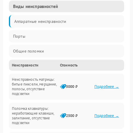
Виды неисправностей
Аппаратные неисправности
Порты
Общие поломки
Неисправности
Стоимость
Устройства
Неисправность матрицы:
Программные ошибки
битые пиксели, мерцание,
5000 ₽
Подробнее →
полосы, отсутствие
подсветки
Электрические и системные сбои
Поломка клавиатуры:
Интерфейсные проблемы
неработающие клавиши,
2500 ₽
Подробнее →
залипание, отсутствие
подсветки
Батарея