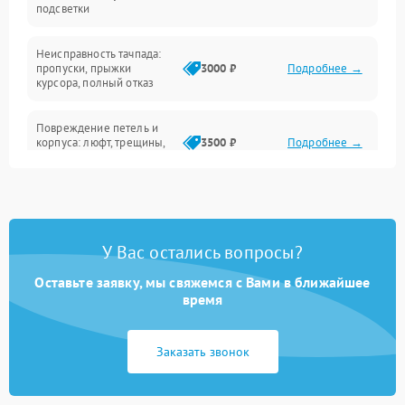
подсветки
Батарея
Неисправность тачпада:
Сеть и интернет
пропуски, прыжки
3000 ₽
Подробнее →
курсора, полный отказ
Система охлаждения
Повреждение петель и
корпуса: люфт, трещины,
3500 ₽
Подробнее →
деформация
Проблемы аккумулятора:
быстрая разрядка,
2500 ₽
Подробнее →
невозможность зарядки,
вздутие
У Вас остались вопросы?
Оставьте заявку, мы свяжемся с Вами в ближайшее
Неисправность зарядного
время
устройства или разъёма
2000 ₽
Подробнее →
питания
Заказать звонок
Перегрев из‑за пыли,
износа термопасты или
2500 ₽
Подробнее →
неисправности кулера