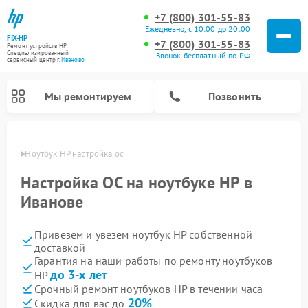
+7 (800) 301-55-83
Ежедневно, с 10:00 до 20:00
FIX-HP
+7 (800) 301-55-83
Ремонт устройств HP
Специализированный
Звонок бесплатный по РФ
cервисный центр г.
Иваново
Мы ремонтируем
Позвонить
анове
Ноутбук HP настройка ос
Настройка ОС на ноутбуке HP в
Иванове
Привезем и увезем ноутбук HP собственной
доставкой
Гарантия на наши работы по ремонту ноутбуков
до 3-х лет
HP
Срочный ремонт ноутбуков HP в течении часа
20%
Скидка для вас до