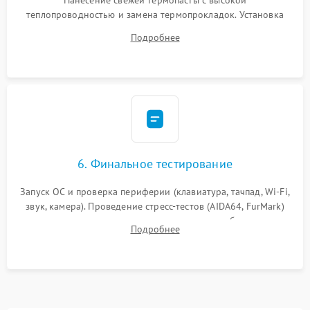
Нанесение свежей термопасты с высокой
теплопроводностью и замена термопрокладок. Установка
системы охлаждения, подключение всех внутренних
Подробнее
шлейфов, модулей памяти и накопителей. Предварительная
сборка корпуса.
6. Финальное тестирование
Запуск ОС и проверка периферии (клавиатура, тачпад, Wi-Fi,
звук, камера). Проведение стресс-тестов (AIDA64, FurMark)
для контроля температурного режима и стабильности
Подробнее
системы под пиковой нагрузкой.