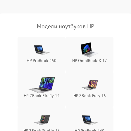
Выход из строя SSD или
HDD: медленная загрузка,
3000 ₽
Подробнее →
ошибки чтения,
пропадание диска
Модели ноутбуков HP
Неисправность
оперативной памяти:
2000 ₽
Подробнее →
вылеты приложений,
синие экраны
HP ProBook 450
HP OmniBook X 17
Проблемы Wi‑Fi или
2500 ₽
Подробнее →
Bluetooth модулей
HP ZBook Firefly 14
HP ZBook Fury 16
HP ZBook Studio 16
HP ProBook 440