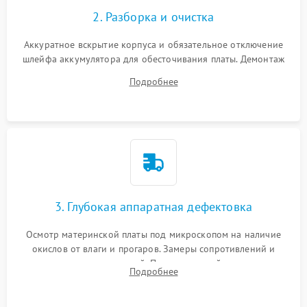
2. Разборка и очистка
Аккуратное вскрытие корпуса и обязательное отключение
шлейфа аккумулятора для обесточивания платы. Демонтаж
системы охлаждения, очистка кулера от пыли и удаление
Подробнее
высохшей термопасты с кристаллов чипов.
3. Глубокая аппаратная дефектовка
Осмотр материнской платы под микроскопом на наличие
окислов от влаги и прогаров. Замеры сопротивлений и
дежурных напряжений. Проверка цепей питания,
Подробнее
мультиконтроллера, процессора и видеочипа.