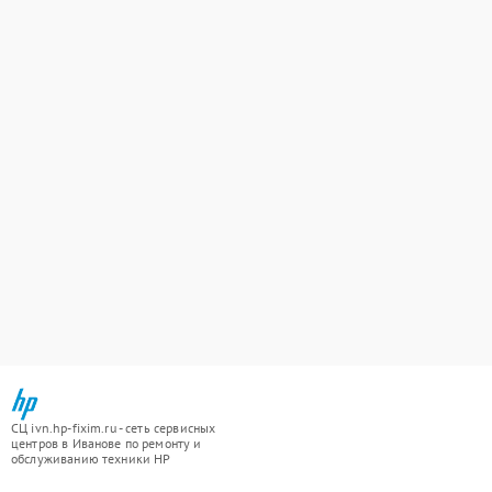
СЦ ivn.hp-fixim.ru - сеть сервисных
центров в Иванове по ремонту и
обслуживанию техники HP