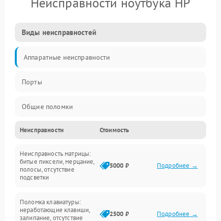
Неисправности ноутбука HP
Виды неисправностей
Аппаратные неисправности
Порты
Общие поломки
Неисправности
Стоимость
Устройства
Неисправность матрицы:
Программные ошибки
битые пиксели, мерцание,
5000 ₽
Подробнее →
полосы, отсутствие
подсветки
Электрические и системные сбои
Поломка клавиатуры:
Интерфейсные проблемы
неработающие клавиши,
2500 ₽
Подробнее →
залипание, отсутствие