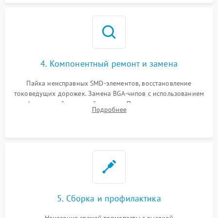
4. Компонентный ремонт и замена
Пайка неисправных SMD-элементов, восстановление
токоведущих дорожек. Замена BGA-чипов с использованием
инфракрасной паяльной станции. Прошивка микросхемы
Подробнее
BIOS или замена поврежденных портов USB
5. Сборка и профилактика