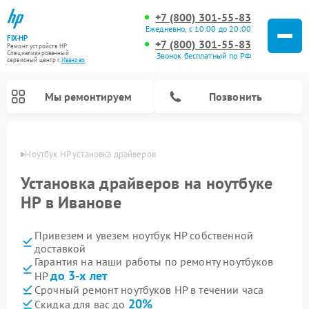
+7 (800) 301-55-83
Ежедневно, с 10:00 до 20:00
FIX-HP
+7 (800) 301-55-83
Ремонт устройств HP
Специализированный
Звонок бесплатный по РФ
cервисный центр г.
Иваново
Мы ремонтируем
Позвонить
анове
Ноутбук HP установка драйверов
Установка драйверов на ноутбуке
HP в Иванове
Привезем и увезем ноутбук HP собственной
доставкой
Гарантия на наши работы по ремонту ноутбуков
до 3-х лет
HP
Срочный ремонт ноутбуков HP в течении часа
20%
Скидка для вас до