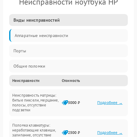
Неисправности ноутбука HP
Виды неисправностей
Аппаратные неисправности
Порты
Общие поломки
Неисправности
Стоимость
Устройства
Неисправность матрицы:
Программные ошибки
битые пиксели, мерцание,
5000 ₽
Подробнее →
полосы, отсутствие
подсветки
Электрические и системные сбои
Поломка клавиатуры:
Интерфейсные проблемы
неработающие клавиши,
2500 ₽
Подробнее →
залипание, отсутствие