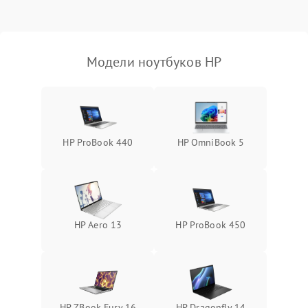
Выход из строя SSD или
HDD: медленная загрузка,
3000 ₽
Подробнее →
ошибки чтения,
пропадание диска
Модели ноутбуков HP
Неисправность
оперативной памяти:
2000 ₽
Подробнее →
вылеты приложений,
синие экраны
HP ProBook 440
HP OmniBook 5
Проблемы Wi‑Fi или
2500 ₽
Подробнее →
Bluetooth модулей
HP Aero 13
HP ProBook 450
HP ZBook Fury 16
HP Dragonfly 14