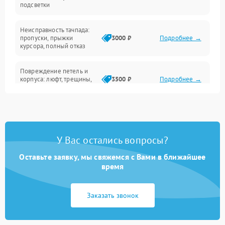
подсветки
Батарея
Неисправность тачпада:
Сеть и интернет
пропуски, прыжки
3000 ₽
Подробнее →
курсора, полный отказ
Система охлаждения
Повреждение петель и
корпуса: люфт, трещины,
3500 ₽
Подробнее →
деформация
Проблемы аккумулятора:
быстрая разрядка,
2500 ₽
Подробнее →
невозможность зарядки,
вздутие
У Вас остались вопросы?
Оставьте заявку, мы свяжемся с Вами в ближайшее
Неисправность зарядного
время
устройства или разъёма
2000 ₽
Подробнее →
питания
Заказать звонок
Перегрев из‑за пыли,
износа термопасты или
2500 ₽
Подробнее →
неисправности кулера