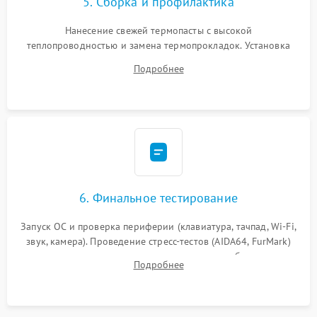
5. Сборка и профилактика
Нанесение свежей термопасты с высокой
теплопроводностью и замена термопрокладок. Установка
системы охлаждения, подключение всех внутренних
Подробнее
шлейфов, модулей памяти и накопителей. Предварительная
сборка корпуса.
6. Финальное тестирование
Запуск ОС и проверка периферии (клавиатура, тачпад, Wi-Fi,
звук, камера). Проведение стресс-тестов (AIDA64, FurMark)
для контроля температурного режима и стабильности
Подробнее
системы под пиковой нагрузкой.