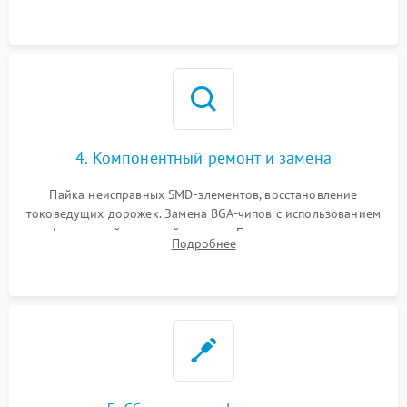
мультиконтроллера, процессора и видеочипа.
4. Компонентный ремонт и замена
Пайка неисправных SMD-элементов, восстановление
токоведущих дорожек. Замена BGA-чипов с использованием
инфракрасной паяльной станции. Прошивка микросхемы
Подробнее
BIOS или замена поврежденных портов USB