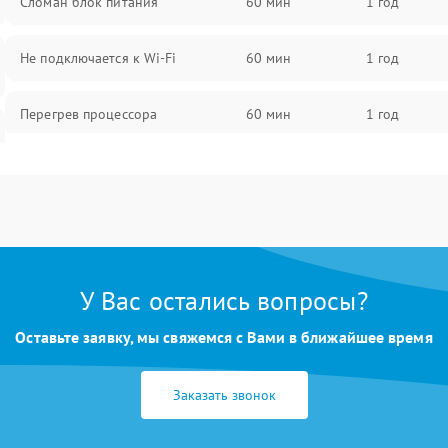
Сломан блок питания
60 мин
1 год
Не подключается к Wi-Fi
60 мин
1 год
Перегрев процессора
60 мин
1 год
Проблемы с видеокартой
60 мин
1 год
Проблемы с подключением
60 мин
1 год
внешних устройств
У Вас остались вопросы?
Не работает система охлаждения
60 мин
1 год
Оставьте заявку, мы свяжемся с Вами в ближайшее время
Ошибки в работе оперативной
60 мин
1 год
памяти
Заказать звонок
Не распознается USB-порт
60 мин
1 год