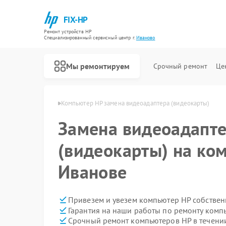
FIX-HP
Ремонт устройств HP
Специализированный cервисный центр г.
Иваново
Мы ремонтируем
Срочный ремонт
Це
теров HP в Иванове
Компьютер HP замена видеоадаптера (видеокарты)
Замена видеоадапт
(видеокарты) на ко
Иванове
Привезем и увезем компьютер HP собствен
Гарантия на наши работы по ремонту ком
Срочный ремонт компьютеров HP в течени