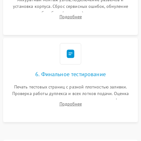
установка корпуса. Сброс сервисных ошибок, обнуление
счетчиков абсорбера (памперса) или узла переноса,
Подробнее
обновление прошивки и программная калибровка аппарата.
6. Финальное тестирование
Печать тестовых страниц с разной плотностью заливки.
Проверка работы дуплекса и всех лотков подачи. Оценка
качества запекания тонера и полное отсутствие дефектов
Подробнее
изображения перед выдачей готового устройства.