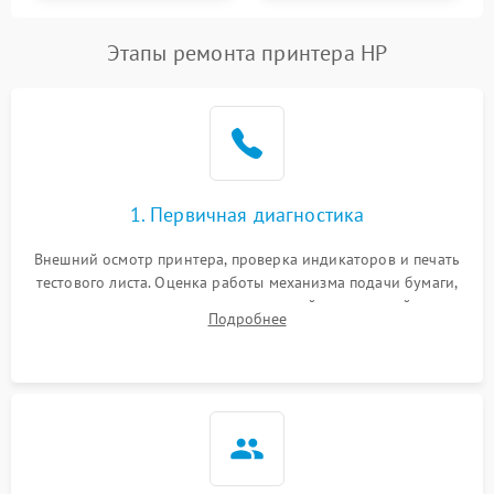
Этапы ремонта принтера HP
1. Первичная диагностика
Внешний осмотр принтера, проверка индикаторов и печать
тестового листа. Оценка работы механизма подачи бумаги,
выявление посторонних шумов, замятий и первичный анализ
Подробнее
дефектов печати (полосы, фон, пробелы).