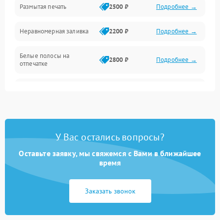
Размытая печать
2500 ₽
Подробнее →
Панель управления и индикация
Неравномерная заливка
2200 ₽
Подробнее →
Режим работы
Белые полосы на
Питание и запуск
2800 ₽
Подробнее →
отпечатке
Изображение
Чёрный фон на листе
3000 ₽
Подробнее →
Перекос изображения
2000 ₽
Подробнее →
У Вас остались вопросы?
Оставьте заявку, мы свяжемся с Вами в ближайшее
время
Заказать звонок