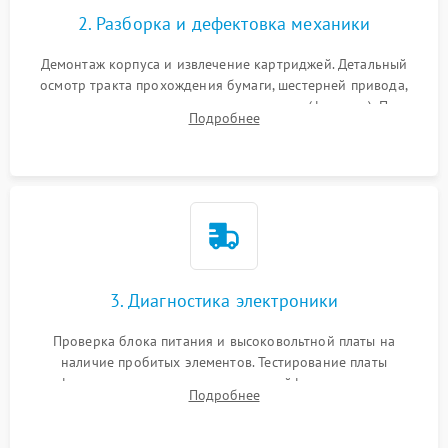
2. Разборка и дефектовка механики
Демонтаж корпуса и извлечение картриджей. Детальный
осмотр тракта прохождения бумаги, шестерней привода,
роликов захвата и узла термозакрепления (фьюзера). Поиск
Подробнее
физического износа и повреждений деталей.
3. Диагностика электроники
Проверка блока питания и высоковольтной платы на
наличие пробитых элементов. Тестирование платы
форматирования, целостности шлейфов, контактов
Подробнее
картриджа и оптопар (датчиков прохождения и наличия
бумаги).