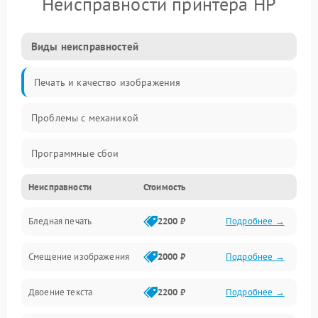
Неисправности принтера HP
Виды неисправностей
Печать и качество изображения
Проблемы с механикой
Программные сбои
Неисправности
Стоимость
Программные ошибки
Бледная печать
2200 ₽
Подробнее →
Картриджи и расходники
Смещение изображения
2000 ₽
Подробнее →
Механика и узлы
Двоение текста
2200 ₽
Подробнее →
Подключение и интерфейсы