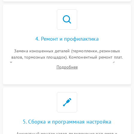
4. Ремонт и профилактика
Замена изношенных деталей (термопленки, резиновых
валов, тормозных площадок). Компонентный ремонт плат.
Тщательная очистка тракта печати, контактов и линз блока
Подробнее
лазера (LSU) от просыпанного тонера и пыли.
5. Сборка и программная настройка
Аккуратный монтаж узлов, подключение разъемов и