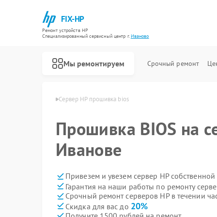
FIX-HP
Ремонт устройств HP
Специализированный cервисный центр г.
Иваново
Мы ремонтируем
Срочный ремонт
Це
рверов HP в Иванове
Сервер HP прошивка bios
Прошивка BIOS на с
Иванове
Привезем и увезем сервер HP собственной
Гарантия на наши работы по ремонту серв
Срочный ремонт серверов HP в течении ча
20%
Скидка для вас до
Получите 1500 рублей на ремонт