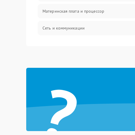
Материнская плата и процессор
Сеть и коммуникации
BIOS / прошивки
Оперативная память
?
Корпус и механика
Контроллеры и интерфейсы
Виртуализация и сервисы
Влага и внешние воздействия