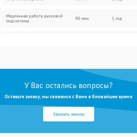
Медленная работа дисковой
90 мин
1 год
подсистемы
Ошибки чтения и записи данных
90 мин
1 год
Потеря данных
90 мин
1 год
У Вас остались вопросы?
Оставьте заявку, мы свяжемся с Вами в ближайшее время
Заказать звонок