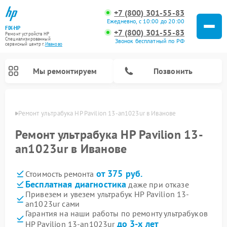
+7 (800) 301-55-83
Ежедневно, с 10:00 до 20:00
FIX-HP
+7 (800) 301-55-83
Ремонт устройств HP
Специализированный
Звонок бесплатный по РФ
cервисный центр г.
Иваново
Мы ремонтируем
Позвонить
анове
Ремонт ультрабука HP Pavilion 13-an1023ur в Иванове
Ремонт ультрабука HP Pavilion 13-
an1023ur в Иванове
от 375 руб.
Стоимость ремонта
Бесплатная диагностика
даже при отказе
Привезем и увезем ультрабук HP Pavilion 13-
an1023ur сами
Гарантия на наши работы по ремонту ультрабуков
до 3-х лет
HP Pavilion 13-an1023ur