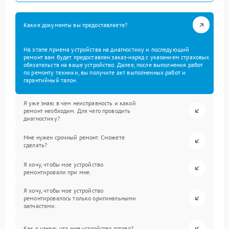
Какие документы вы предоставляете?
На этапе приема устройства на диагностику и последующий
ремонт вам будет предоставлен заказ-наряд с указанием страховых
обязательств на ваше устройство. Далее, после выполнения работ
по ремонту техники, вы получите акт выполненных работ и
гарантийный талон.
Я уже знаю в чем неисправность и какой
ремонт необходим. Для чего проводить
диагностику?
Мне нужен срочный ремонт. Сможете
сделать?
Я хочу, чтобы мое устройство
ремонтировали при мне.
Я хочу, чтобы мое устройство
ремонтировалось только оригинальными
запчастями.
Как я узнаю, что мое устройство готово?